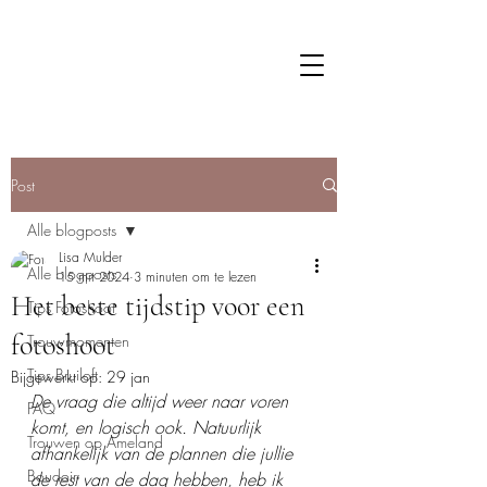
Post
Alle blogposts
Lisa Mulder
Alle blogposts
15 mrt 2024
3 minuten om te lezen
Het beste tijdstip voor een
Tips Fotoshoot
fotoshoot
Trouwmomenten
Tips Bruiloft
Bijgewerkt op:
29 jan
De vraag die altijd weer naar voren 
FAQ
komt, en logisch ook. Natuurlijk 
Trouwen op Ameland
afhankelijk van de plannen die jullie 
Boudoir
de rest van de dag hebben, heb ik 