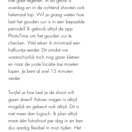
niet gaat regenen. In dit geval is 
overdag en in de ochtend shooten ook 
helemaal top. Wil je graag weten hoe 
laat het gouden uur is in een bepaalde 
periode? Ik gebruik altijd de app 
PhotoTime om het gouden uur te 
checken. Wel reken ik minimaal een 
halfuurtje eerder. Dit omdat we 
waarschijnlijk toch nog gaan kletsen 
en naar de juiste locatie toe moeten 
lopen. Je bent al snel 15 minuten 
verder. 
Twijfel je hoe laat je de shoot wilt 
gaan doen? Advies vragen is altijd 
mogelijk en gebeurt ook altijd. Dit is 
niet meer dan logisch. Ik plan altijd 
maar één fotoshoot per dag in en ben 
dus aardig flexibel in mijn tijden. Het 