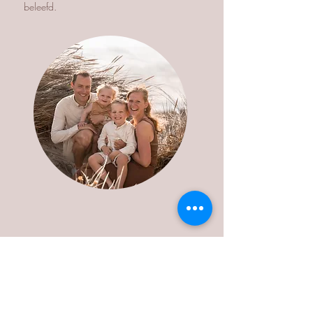
beleefd.
“Zo’n
blijvende herinnering
op ons lievelingsplekje.”