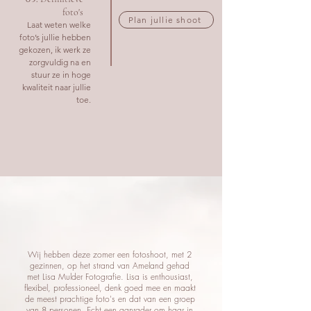
foto's
Plan jullie shoot
Laat weten welke
foto’s jullie hebben
gekozen, ik werk ze
zorgvuldig na en
stuur ze in hoge
kwaliteit naar jullie
toe.
Wij hebben deze zomer een fotoshoot, met 2
gezinnen, op het strand van Ameland gehad
met Lisa Mulder Fotografie. Lisa is enthousiast,
flexibel, professioneel, denk goed mee en maakt
de meest prachtige foto's en dat van een groep
van 8 personen. Echt een aanrader om haar in