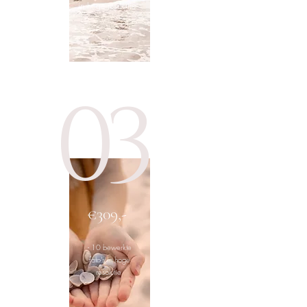
in hoge resolutie
03
€309,-
- 10 bewerkte
foto's in hoge
resolutie