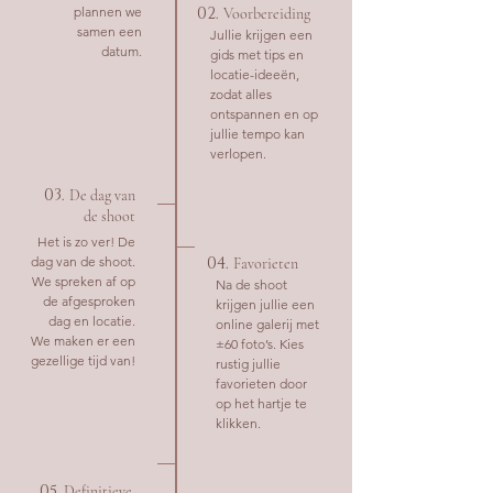
plannen we
02.
Voorbereiding
samen een
Jullie krijgen een
datum.
gids met tips en
locatie-ideeën,
zodat alles
ontspannen en op
jullie tempo kan
verlopen.
03.
De dag van
de shoot
Het is zo ver! De
dag van de shoot.
04.
Favorieten
We spreken af op
Na de shoot
de afgesproken
krijgen jullie een
dag en locatie.
online galerij met
We maken er een
±60 foto’s. Kies
gezellige tijd van!
rustig jullie
favorieten door
op het hartje te
klikken.
05.
Definitieve