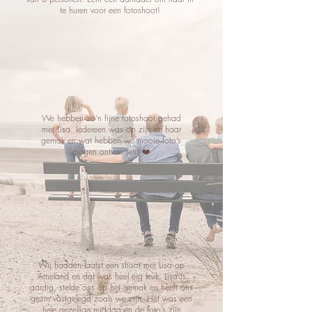
te huren voor een fotoshoot!
We hebben zo’n fijne fotoshoot gehad
met Lisa. Iedereen was op zijn en haar
gemak en wat hebben we mooie foto’s
mogen ontvangen! ❤️
Wij hadden laatst een shoot met Lisa op
Ameland en dat was heel erg leuk. Lisa is
aardig, stelde ons op het gemak en heeft ons
gezin vastgelegd zoals we zijn. Het was een
hele gezellige middag en de foto’s zijn