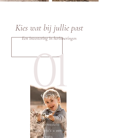
Kies wat bij jullie past
Een investering in herinneringen
01
€479,-
- Alle foto's in
hoge resolutie
±60 foto's + een
gratis