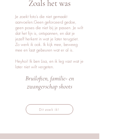
Zoals het was
Je zoekt foto’s die niet gemaakt
aanvoelen.Geen geforceerd gedoe,
geen poses die niet bij je passen. Je wilt
dat het fijn is, ontspannen, en dat je
jezelf herkent in wat je later terugziet.
Zo werk ik ook. Ik kijk mee, beweeg
mee en laat gebeuren wat er al is.
Heyhoi! Ik ben Lisa, en ik leg vast wat je
later niet wilt vergeten.
Bruiloften, familie- en
zwangerschap shoots
Dit zoek ik!