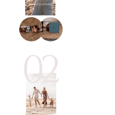
harmonicaboekje
02
€369,-
- 20 bewerkte foto's