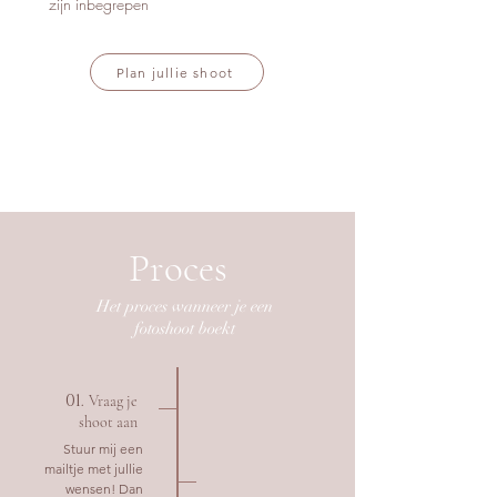
zijn inbegrepen
Plan jullie shoot
Proces
Het proces wanneer je een
fotoshoot boekt
01.
Vraag je
shoot aan
Stuur mij een
mailtje met jullie
wensen! Dan