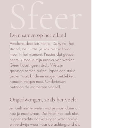
Sfeer
Even samen op het eiland
Ameland doet iets met je. De wind, het
strand, de ruimte. Je zakt vanzelf wat
meer in het moment. Precies dát gevoel
neem ik mee in mijn manier van werken.
Geen haast, geen druk. We zijn
gewoon samen buiten, lopen een stukje,
praten wat, kinderen mogen ontdekken,
honden mogen mee. Ondertussen
ontstaan de momenten vanzelf.
Ongedwongen, zoals het voelt
Je hoeft niet te weten wat je moet doen of
hoe je moet staan. Dat hoeft hier ook niet.
Ik geef zachte aanwijzingen waar nodig
en verdwijn weer naar de achtergrond als