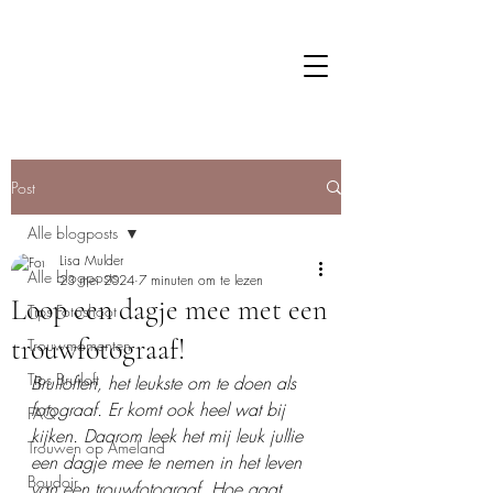
Post
Alle blogposts
Lisa Mulder
Alle blogposts
23 mei 2024
7 minuten om te lezen
Loop een dagje mee met een
Tips Fotoshoot
trouwfotograaf!
Trouwmomenten
Tips Bruiloft
Bruiloften, het leukste om te doen als 
fotograaf. Er komt ook heel wat bij 
FAQ
kijken. Daarom leek het mij leuk jullie 
Trouwen op Ameland
een dagje mee te nemen in het leven 
Boudoir
van een trouwfotograaf. Hoe gaat 