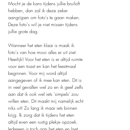
Mocht je de kans tijdens jullie bruiloft 
hebben, dan zal ik deze zeker 
aangrijpen om foto's te gaan maken. 
Deze foto's wil je niet missen tijdens 
jullie grote dag. 
Wanneer het eten klaar is maak ik 
foto's van hoe mooi alles er uit ziet. 
Heerlijk! Voor het eten is er altijd ruimte 
voor een toast en kan het feestmaal 
beginnen. Voor mij word altijd 
aangegeven of ik mee kan eten. Dit is 
in veel gevallen wel zo en ik geef zelfs 
aan dat ik ook wel iets 'simpels' zou 
willen eten. Dit maakt mij namelijk echt 
niks uit! Zo lang ik maar iets binnen 
krijg. Ik zorg dat ik tijdens het eten 
altijd even een rustig plekje opzoek. 
Iedereen is toch aan het eten en (net 