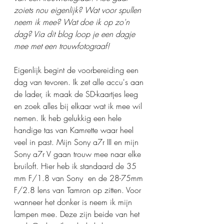
zoiets nou eigenlijk? Wat voor spullen 
neem ik mee? Wat doe ik op zo'n 
dag? Via dit blog loop je een dagje 
mee met een trouwfotograaf!
Eigenlijk begint de voorbereiding een 
dag van tevoren. Ik zet alle accu's aan 
de lader, ik maak de SD-kaartjes leeg 
en zoek alles bij elkaar wat ik mee wil 
nemen. Ik heb gelukkig een hele 
handige tas van Kamrette waar heel 
veel in past. Mijn Sony a7r III en mijn 
Sony a7r V gaan trouw mee naar elke 
bruiloft. Hier heb ik standaard de 35 
mm F/1.8 van Sony  en de 28-75mm 
F/2.8 lens van Tamron op zitten. Voor 
wanneer het donker is neem ik mijn 
lampen mee. Deze zijn beide van het 