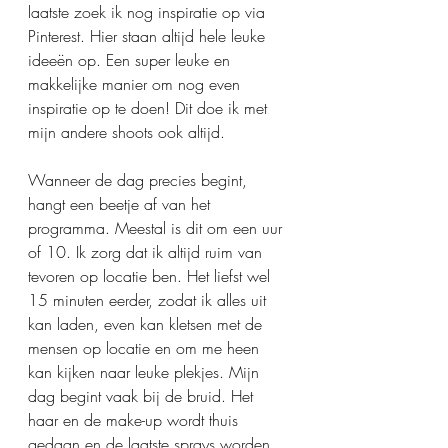
laatste zoek ik nog inspiratie op via 
Pinterest. Hier staan altijd hele leuke 
ideeën op. Een super leuke en 
makkelijke manier om nog even 
inspiratie op te doen! Dit doe ik met 
mijn andere shoots ook altijd.
Wanneer de dag precies begint, 
hangt een beetje af van het 
programma. Meestal is dit om een uur 
of 10. Ik zorg dat ik altijd ruim van 
tevoren op locatie ben. Het liefst wel 
15 minuten eerder, zodat ik alles uit 
kan laden, even kan kletsen met de 
mensen op locatie en om me heen 
kan kijken naar leuke plekjes. Mijn 
dag begint vaak bij de bruid. Het 
haar en de make-up wordt thuis 
gedaan en de laatste sprays worden 