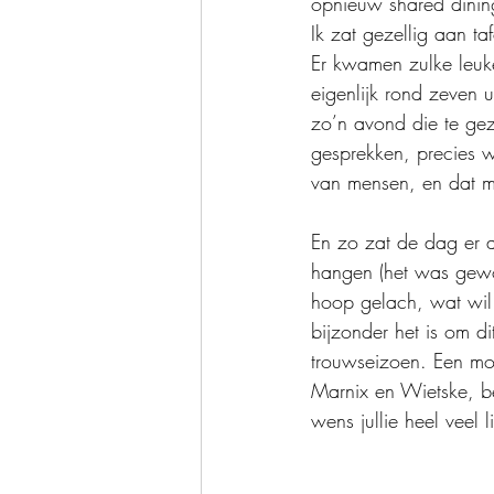
opnieuw shared dining.
Ik zat gezellig aan t
Er kwamen zulke leuke
eigenlijk rond zeven 
zo’n avond die te gez
gesprekken, precies wa
van mensen, en dat ma
En zo zat de dag er al
hangen (het was gewo
hoop gelach, wat wil 
bijzonder het is om d
trouwseizoen. Een moo
Marnix en Wietske, bed
wens jullie heel veel 