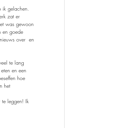
b ik gelachen. 
rk zat er 
Het was gewoon 
en en goede 
 nieuws over  en 
veel te lang 
 eten en een 
eseffen hoe 
n het 
 te leggen! Ik 