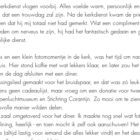
rkdienst vlogen voorbij. Alles voelde warm, persoonlijk en
t dat een trouwdag zal zijn. Na de kerkdienst kwam de pri
ven dat hij mij totaal niet had gemerkt. Wat een complimen
eden om nerveus te zijn, hij had het fantastisch gedaan en
ijke dienst.
es en een klein fotomomentje in de kerk, was het tijd om na
is. Hier stond koffie met wat lekkers klaar, en later zou het
 de dag afsluiten met een diner.
ssingslied gemaakt voor het bruidspaar, en dat was zó leu
ens geen cadeaulijst, maar vroeg om een donatie voor tw
penluchtmuseum en Stichting Corantijn. Zo mooi om te zie
volle manier wilden delen.
aal omgetoverd voor het diner. Ik maakte nog snel wat fot
ining, heerlijk - en toen mocht ik zelf ook aanschuiven! He
s (altijd lastig voor iemand die alles lekker vindt) en het des