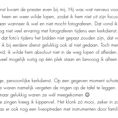
nst kwam de priester even bij mij. Hij was wat nerveus voo
el heen en weer wilde lopen, zodat ik hem niet uit zijn focu
aan wanneer ik wel en niet mocht fotograferen. Dat vond ik 
og niet veel ervaring met fotograferen tijdens een kerkdienst.
e dat foto’s tijdens het bidden niet gepast zouden zijn, dat
ik bij eerdere dienst gelukkig ook al niet gedaan. Toch merk
rd; ik wilde hem absoluut niet in de weg lopen of afleiden
zoveel mogelijk rustig op één plek staan en bewoog ik allee
ge, persoonlijke kerkdienst. Op een gegeven moment schot
e waren namelijk vergeten de ringen op de tafel te leggen.
, maar gelukkig waren ze wél meegekomen 😉
e zingen kreeg ik kippenvel. Het klonk zó mooi, zeker in zo
was er ook nog een liveoptreden met instrumenten door famil