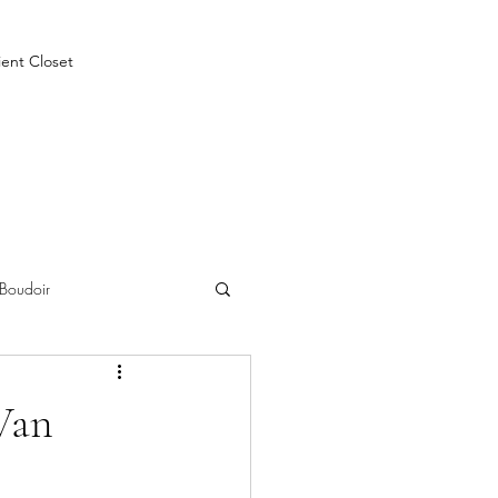
ient Closet
Boudoir
Van