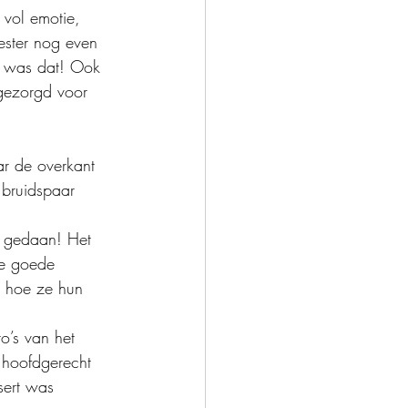
 vol emotie, 
ester nog even 
t was dat! Ook 
 gezorgd voor 
ar de overkant 
 bruidspaar 
k gedaan! Het 
ee goede 
n hoe ze hun 
o’s van het 
t hoofdgerecht 
sert was 