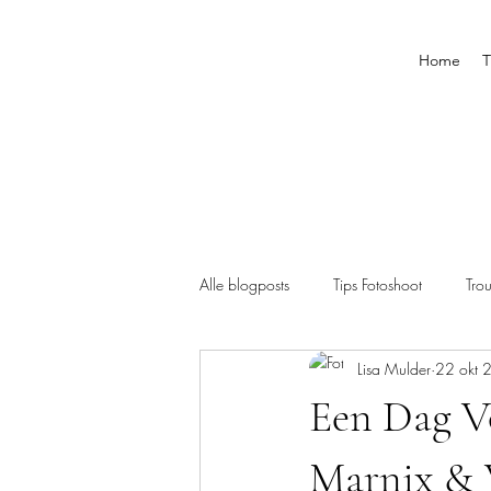
Home
T
Alle blogposts
Tips Fotoshoot
Tro
Lisa Mulder
22 okt 
Een Dag Vo
Marnix & 