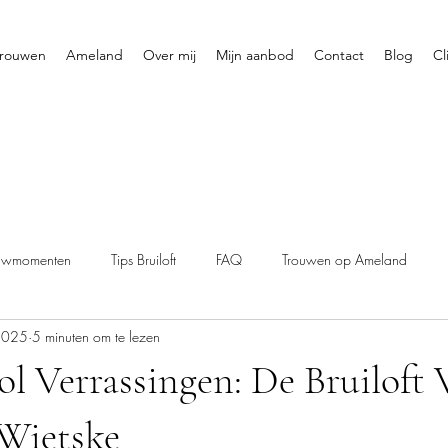
rouwen
Ameland
Over mij
Mijn aanbod
Contact
Blog
Cl
uwmomenten
Tips Bruiloft
FAQ
Trouwen op Ameland
2025
5 minuten om te lezen
l Verrassingen: De Bruiloft 
Wietske