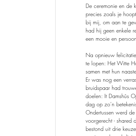
De ceremonie en de ke
precies zoals je hoop
bij mij, om aan te ge
had hij geen enkele r
een mooie en persoonl
Na opnieuw felicitati
te lopen: Het Witte Hu
samen met hun naasten
Er was nog een verra
bruidspaar had trouw
doelen: It Damshûs O
dag op zo’n betekenis
Ondertussen werd de z
voorgerecht - shared d
bestond uit drie keuze