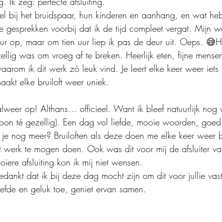
 Ik zeg: perfecte afsluiting.
afel bij het bruidspaar, hun kinderen en aanhang, en wat he
 gesprekken voorbij dat ik de tijd compleet vergat. Mijn we
uur op, maar om tien uur liep ik pas de deur uit. Oeps. 
ellig was om vroeg af te breken. Heerlijk eten, fijne mens
arom ik dit werk zó leuk vind. Je leert elke keer weer iets
akt elke bruiloft weer uniek.
weer op! Althans... officieel. Want ik bleef natuurlijk nog 
on té gezellig). Een dag vol liefde, mooie woorden, goed
je nog meer? Bruiloften als deze doen me elke keer weer b
it werk te mogen doen. Ook was dit voor mij de afsluiter va
iere afsluiting kon ik mij niet wensen.
ankt dat ik bij deze dag mocht zijn om dit voor jullie vast
liefde en geluk toe, geniet ervan samen.