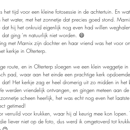
het tijd voor een kleine fotosessie in de achtertuin. En wat
et water, met het zonnetje dat precies goed stond. Marni
e dat hij het onkruid eigenlijk nog even had willen weghalen
f, dat ging ‘m natuurlijk niet worden. 😄
ng met Marnix zijn dochter en haar vriend was het voor on
et kerkje in Olterterp.
e route, en in Olterterp sloegen we een klein weggetje in
lisch pad, waar aan het einde een prachtige kerk opdoemde.
dat! Het kerkje zag er heel dromerig uit zo midden in het 
e werden vriendelijk ontvangen, en gingen meteen aan de
t zonnetje scheen heerlijk, het was echt nog even het laatst
ect getimed!
or verruild voor krukken, waar hij al keurig mee kon lopen. 
 die liever niet op de foto, dus werd ik omgetoverd tot kruk
e 😉