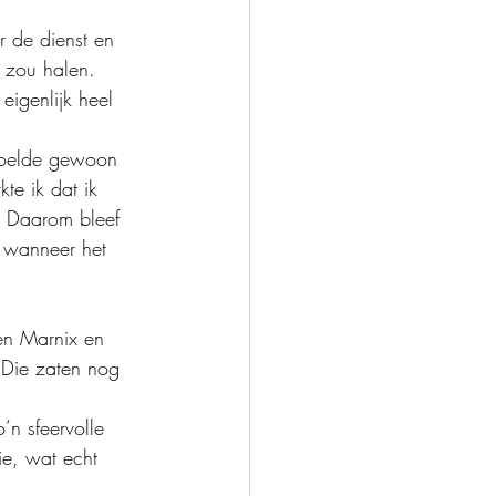
r de dienst en 
s zou halen. 
eigenlijk heel 
 voelde gewoon 
te ik dat ik 
. Daarom bleef 
n wanneer het 
en Marnix en 
 Die zaten nog 
’n sfeervolle 
ie, wat echt 