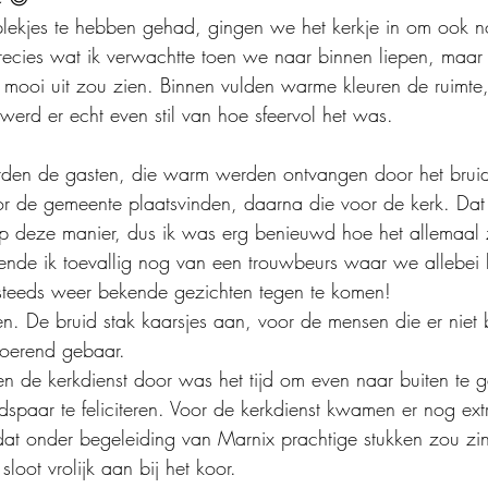
ekjes te hebben gehad, gingen we het kerkje in om ook no
recies wat ik verwachtte toen we naar binnen liepen, maar 
 mooi uit zou zien. Binnen vulden warme kleuren de ruimte,
werd er echt even stil van hoe sfeervol het was.
eerden de gasten, die warm werden ontvangen door het bruid
r de gemeente plaatsvinden, daarna die voor de kerk. Dat 
 deze manier, dus ik was erg benieuwd hoe het allemaal 
nde ik toevallig nog van een trouwbeurs waar we allebei
steeds weer bekende gezichten tegen te komen!
n. De bruid stak kaarsjes aan, voor de mensen die er niet b
roerend gebaar.
n de kerkdienst door was het tijd om even naar buiten te 
idspaar te feliciteren. Voor de kerkdienst kwamen er nog extr
at onder begeleiding van Marnix prachtige stukken zou zi
 sloot vrolijk aan bij het koor.