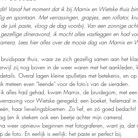
dit! Vanaf het moment dat ik bij Marnix en Wietske thuis bin
lig en spontaan. Met verrassingen, grapjes, een rollator, kr
 de jurk paste, vloog de dag voorbij. Van een zonnige achte
n gezellige dineravond, ik mocht alles vastleggen en had vo
camera. Lees hier alles over de mooie dag van Marnix en W
 bruidspaar thuis, waar ze zich gezellig samen aan het kl
erwijl zij nog boven in de weer waren met het aankleden, 
etails. Overal lagen kleine spulletjes met betekenis, en op 
 ik meteen even “leende” voor de foto’s van de sieraden.
t ik alles had gehad, kwam Marnix, de bruidegom, met een 
verrassing voor Wietske geregeld: een boeket, helemaal in
eeën, haar lievelingsbloemen. Zo lief, en zó goed bedacht!
zag (en ik stiekem ook een beetje achter mijn camera).
rna weer opnieuw beginnen met fotograferen, want ja, dat
 de foto. En eerlijk is eerlijk: het paste er perfect bij.