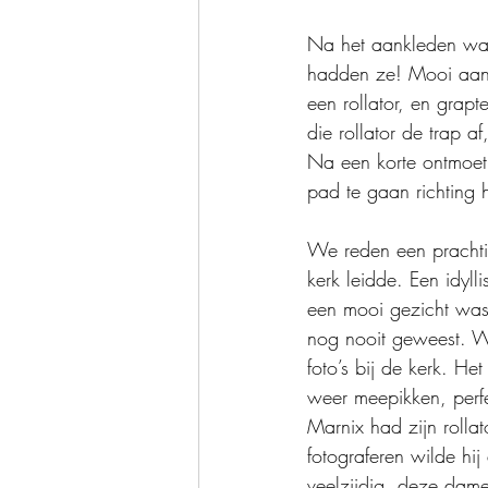
Na het aankleden was 
hadden ze! Mooi aan h
een rollator, en grapt
die rollator de trap a
Na een korte ontmoeti
pad te gaan richting h
We reden een prachtig
kerk leidde. Een idyl
een mooi gezicht was 
nog nooit geweest. W
foto’s bij de kerk. He
weer meepikken, perf
Marnix had zijn rollat
fotograferen wilde hij
veelzijdig, deze dam