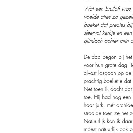
Wat een bruiloft was 
voelde alles zo gezel
boeket dat precies bij
sfeervol kerkje en ee
glimlach achter mijn 
De dag begon bij het
voor hun grote dag. T
alvast losgaan op de d
prachtig boeketje dat
Net toen ik dacht da
toe. Hij had nog een 
haar jurk, mét orchid
straalde toen ze het 
Natuurlijk kon ik daa
móést natuurlijk ook op