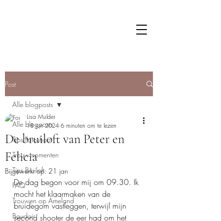
Post
Alle blogposts
Lisa Mulder
Alle blogposts
18 jun 2024
6 minuten om te lezen
De bruiloft van Peter en
Tips Fotoshoot
Felicia
Trouwmomenten
Tips Bruiloft
Bijgewerkt op:
21 jan
De dag begon voor mij om 09.30. Ik 
FAQ
mocht het klaarmaken van de 
Trouwen op Ameland
bruidegom vastleggen, terwijl mijn 
Boudoir
second shooter de eer had om het 