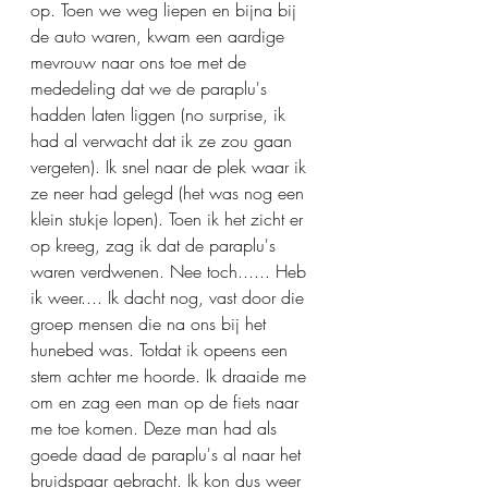
op. Toen we weg liepen en bijna bij 
de auto waren, kwam een aardige 
mevrouw naar ons toe met de 
mededeling dat we de paraplu's 
hadden laten liggen (no surprise, ik 
had al verwacht dat ik ze zou gaan 
vergeten). Ik snel naar de plek waar ik 
ze neer had gelegd (het was nog een 
klein stukje lopen). Toen ik het zicht er 
op kreeg, zag ik dat de paraplu's 
waren verdwenen. Nee toch...... Heb 
ik weer.... Ik dacht nog, vast door die 
groep mensen die na ons bij het 
hunebed was. Totdat ik opeens een 
stem achter me hoorde. Ik draaide me 
om en zag een man op de fiets naar 
me toe komen. Deze man had als 
goede daad de paraplu's al naar het 
bruidspaar gebracht. Ik kon dus weer 