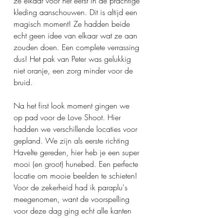
ze elkaar voor het eerst in de prachtige 
kleding aanschouwen. Dit is altijd een 
magisch moment! Ze hadden beide 
echt geen idee van elkaar wat ze aan 
zouden doen. Een complete verrassing 
dus! Het pak van Peter was gelukkig 
niet oranje, een zorg minder voor de 
bruid. 
Na het first look moment gingen we 
op pad voor de Love Shoot. Hier 
hadden we verschillende locaties voor 
gepland. We zijn als eerste richting 
Havelte gereden, hier heb je een super 
mooi (en groot) hunebed. Een perfecte 
locatie om mooie beelden te schieten! 
Voor de zekerheid had ik paraplu's 
meegenomen, want de voorspelling 
voor deze dag ging echt alle kanten 