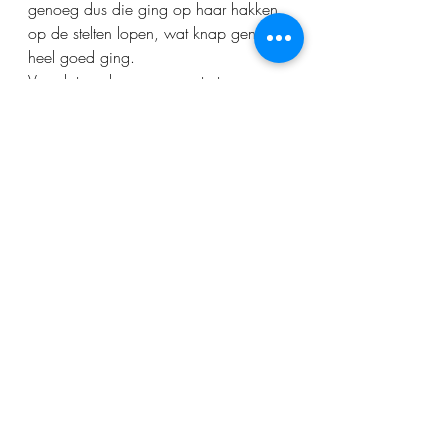
genoeg dus die ging op haar hakken 
op de stelten lopen, wat knap genoeg 
heel goed ging. 
Voordat we begonnen met eten 
hadden een paar vrienden van Peter 
en Felicia een presentatie voorbereid. 
De jeugd foto's en video's kwamen 
voorbij. En zo leerde iedereen 
(inclusief ikzelf) Peter en Felicia beter 
kennen op een hele grappige manier. 
Toen was het tijd voor het eten. Deze 
bestond uit een heerlijke barbecue!
Na het avondeten kwamen de 
avondgasten binnendruppelen en kon 
het feest beginnen. De kerk was 
omgetoverd met een dansvloer en er 
was een dj aanwezig. Peter en Felicia 
hadden niet een officiële eerste 