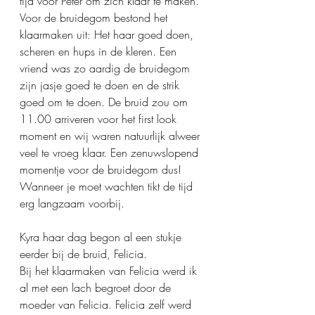
tijd voor Peter om zich klaar te maken. 
Voor de bruidegom bestond het 
klaarmaken uit: Het haar goed doen, 
scheren en hups in de kleren. Een 
vriend was zo aardig de bruidegom 
zijn jasje goed te doen en de strik 
goed om te doen. De bruid zou om 
11.00 arriveren voor het first look 
moment en wij waren natuurlijk alweer 
veel te vroeg klaar. Een zenuwslopend 
momentje voor de bruidegom dus! 
Wanneer je moet wachten tikt de tijd 
erg langzaam voorbij. 
Kyra haar dag begon al een stukje 
eerder bij de bruid, Felicia. 
Bij het klaarmaken van Felicia werd ik 
al met een lach begroet door de 
moeder van Felicia. Felicia zelf werd 