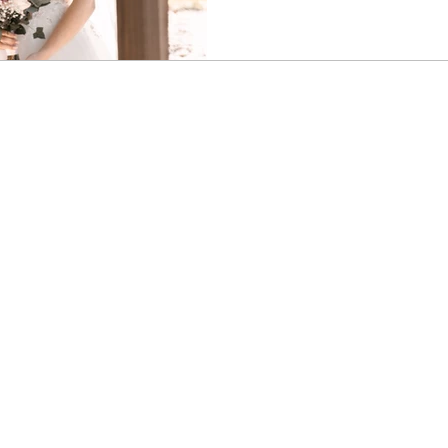
je hoeveel tijd in de praktijk pre
familiefoto’s en een fotoshoo
ontspannen planning het versc