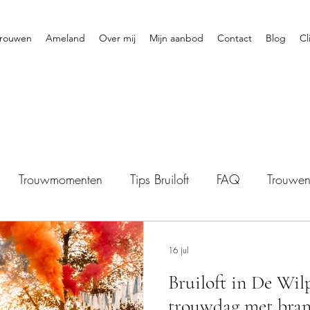
rouwen
Ameland
Over mij
Mijn aanbod
Contact
Blog
Cl
Trouwmomenten
Tips Bruiloft
FAQ
Trouwe
16 jul
Bruiloft in De Wil
trouwdag met bran