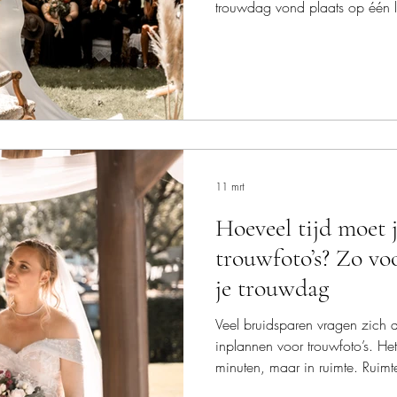
trouwdag vond plaats op één l
volop tijd om te genieten. Van 
sfeervolle ceremonie tot een l
ontspannen diner, golden hour e
dag zat vol liefde, humor en
zullen bijblijven.
11 mrt
Hoeveel tijd moet 
trouwfoto’s? Zo vo
je trouwdag
Veel bruidsparen vragen zich a
inplannen voor trouwfoto’s. Het
minuten, maar in ruimte. Ruimt
haasten en om momenten echt t