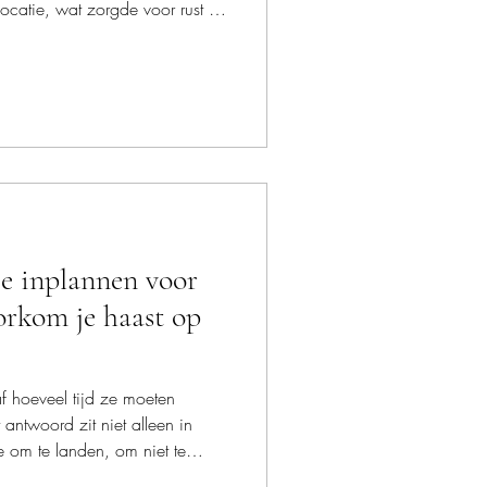
ocatie, wat zorgde voor rust en
emotionele first looks en een
oveshoot bij Ennemaborg, een
n een feestelijke afsluiting: de
 mooie momenten die nog lang
je inplannen voor
orkom je haast op
f hoeveel tijd ze moeten
 antwoord zit niet alleen in
e om te landen, om niet te
e beleven. In deze blog lees