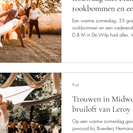
rookbommen en ee
onweersbui
Een warme zomerdag, 33 grad
rookbommen en een naderende 
D & M in De Wilp had alles. Va
een loveshoot in Beetsterzwaag
van de familie en een feestelij
deze bijzondere dag verliep? L
de trouwdag stap voor stap o
9 jul
Trouwen in Midwol
bruiloft van Leroy
Op een warme zomerdag gaven
jawoord bij Boerderij Hermans