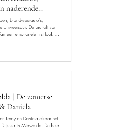
n naderende
en, brandweerauto's,
onweersbui. De bruiloft van
n een emotionele first look en
 tot een verrassingsoptreden
ke afsluiting. Benieuwd hoe
ees het hele verhaal en beleef
pnieuw.
da | De zomerse
 & Daniëla
 Leroy en Daniëla elkaar het
 Dijkstra in Midwolda. De hele