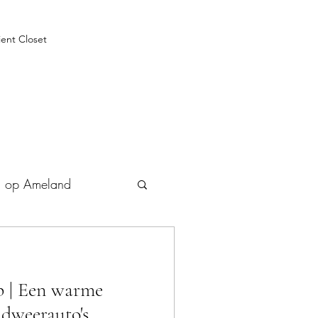
ient Closet
n op Ameland
p | Een warme
dweerauto's,