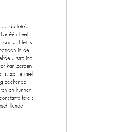
raaf de foto's 
. De één heel 
 zonnig. Het is 
 patroon in de 
lfde uitstraling 
oor kan zorgen 
is, zal je veel 
rg zoekende 
chten en kunnen 
constante foto's 
rschillende 