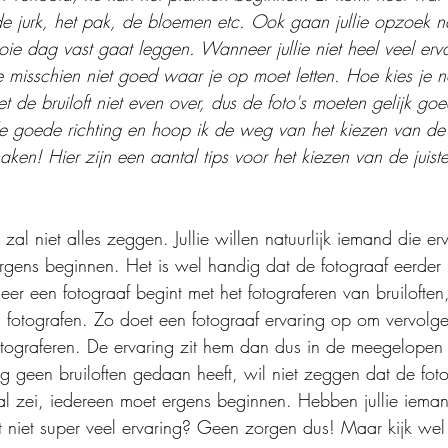
 de jurk, het pak, de bloemen etc. Ook gaan jullie opzoek n
ooie dag vast gaat leggen. Wanneer jullie niet heel veel er
e misschien niet goed waar je op moet letten. Hoe kies je no
t de bruiloft niet even over, dus de foto's moeten gelijk goed
n de goede richting en hoop ik de weg van het kiezen van de
maken! Hier zijn een aantal tips voor het kiezen van de juist
 zal niet alles zeggen. Jullie willen natuurlijk iemand die erv
gens beginnen. Het is wel handig dat de fotograaf eerder br
er een fotograaf begint met het fotograferen van bruiloften
a fotografen. Zo doet een fotograaf ervaring op om vervolge
fotograferen. De ervaring zit hem dan dus in de meegelopen b
 geen bruiloften gedaan heeft, wil niet zeggen dat de foto'
al zei, iedereen moet ergens beginnen. Hebben jullie iema
 niet super veel ervaring? Geen zorgen dus! Maar kijk wel