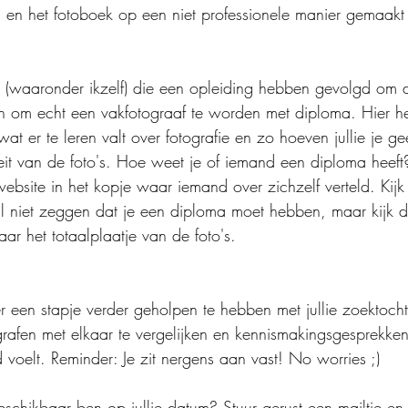
 en het fotoboek op een niet professionele manier gemaakt is
n (waaronder ikzelf) die een opleiding hebben gevolgd om d
 en om echt een vakfotograaf te worden met diploma. Hier 
d wat er te leren valt over fotografie en zo hoeven jullie je g
it van de foto's. Hoe weet je of iemand een diploma heeft?
ebsite in het kopje waar iemand over zichzelf verteld. Kijk 
il niet zeggen dat je een diploma moet hebben, maar kijk 
ar het totaalplaatje van de foto's.
r een stapje verder geholpen te hebben met jullie zoektocht.
grafen met elkaar te vergelijken en kennismakingsgesprekken
 voelt. Reminder: Je zit nergens aan vast! No worries ;)
schikbaar ben op jullie datum? Stuur gerust een mailtje en