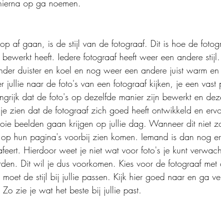
 hierna op ga noemen. 
 op af gaan, is de stijl van de fotograaf. Dit is hoe de fotog
bewerkt heeft. Iedere fotograaf heeft weer een andere stijl
 ander duister en koel en nog weer een andere juist warm en
 jullie naar de foto's van een fotograaf kijken, je een vast
langrijk dat de foto's op dezelfde manier zijn bewerkt en deze
e zien dat de fotograaf zich goed heeft ontwikkeld en erv
ooie beelden gaan krijgen op jullie dag. Wanneer dit niet zo 
n op hun pagina's voorbij zien komen. Iemand is dan nog e
afeert. Hierdoor weet je niet wat voor foto's je kunt verwa
orden. Dit wil je dus voorkomen. Kies voor de fotograaf met 
et de stijl bij jullie passen. Kijk hier goed naar en ga ve
 Zo zie je wat het beste bij jullie past. 