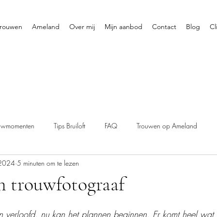
rouwen
Ameland
Over mij
Mijn aanbod
Contact
Blog
Cl
uwmomenten
Tips Bruiloft
FAQ
Trouwen op Ameland
 2024
5 minuten om te lezen
n trouwfotograaf
zijn verloofd, nu kan het plannen beginnen. Er komt heel wat b