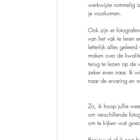
werkwijze rommelig is
je voorkomen. 
Ook zijn er fotografe
van het vak te leren
letterlijk alles geleer
maken over de kwalite
terug te lezen op de w
zeker even naar. Ik w
naar de ervaring en na
Zo, ik hoop jullie wee
om verschillende foto
om te kijken wat goed
Benieuwd of ik nog be