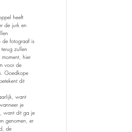
oppel heeft 
r de jurk en 
llen 
de fotograaf is 
 terug zullen 
ch moment, hier 
om voor de 
den. Goedkope 
etekent dit 
arlijk, want 
(wanneer je 
, want dit ga je 
rden genomen, er 
d, de 