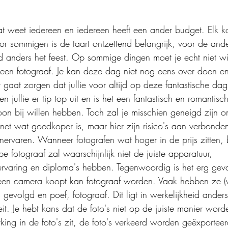
Dat weet iedereen en iedereen heeft een ander budget. Elk k
oor sommigen is de taart ontzettend belangrijk, voor de ande
anders het feest. Op sommige dingen moet je echt niet wi
een fotograaf. Je kan deze dag niet nog eens over doen en 
gaat zorgen dat jullie voor altijd op deze fantastische dag
n jullie er tip top uit en is het een fantastisch en romantis
soon bij willen hebben. Toch zal je misschien geneigd zijn 
 net wat goedkoper is, maar hier zijn risico's aan verbon
nervaren. Wanneer fotografen wat hoger in de prijs zitten, b
e fotograaf zal waarschijnlijk niet de juiste apparatuur, 
rvaring en diploma's hebben. Tegenwoordig is het erg geva
ie een camera koopt kan fotograaf worden. Vaak hebben ze 
 gevolgd en poef, fotograaf. Dit ligt in werkelijkheid anders
eit. Je hebt kans dat de foto's niet op de juiste manier wo
ing in de foto's zit, de foto's verkeerd worden geëxporteer