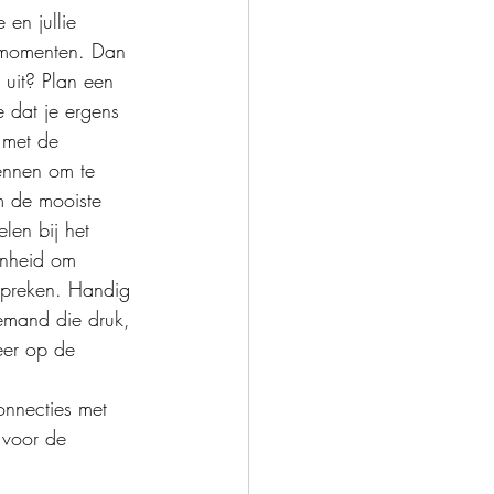
 en jullie 
e momenten. Dan 
 uit? Plan een 
e dat je ergens 
 met de 
kennen om te 
Om de mooiste 
en bij het 
enheid om 
spreken. Handig 
iemand die druk, 
eer op de 
onnecties met 
 voor de 