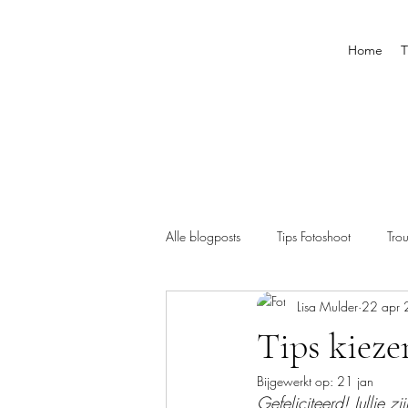
Home
T
Alle blogposts
Tips Fotoshoot
Tro
Lisa Mulder
22 apr
Tips kieze
Bijgewerkt op:
21 jan
Gefeliciteerd! Jullie 