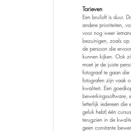
Tarieven
Een bruiloft is duur. 
andere prioriteiten, v
voor nog weer iemand 
bezuinigen, zoals op 
de persoon die ervoor 
kunnen kijken. Ook zie
moet je de juiste per
fotograaf te gaan die
fotografen zijn vaak o
kwaliteit. Een goedkop
bewerkingssoftware, e
letterlijk iedereen d
geluk hebt) één cursus
terugzien in de kwalit
geen constante bewerk