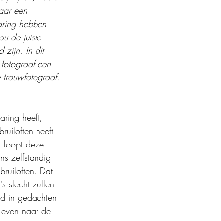
aar een 
varing hebben 
u de juiste 
 zijn. In dit 
 fotograaf een 
e trouwfotograaf.
aring heeft, 
uiloften heeft 
, loopt deze 
ns zelfstandig 
ruiloften. Dat 
s slecht zullen 
nd in gedachten 
 even naar de 