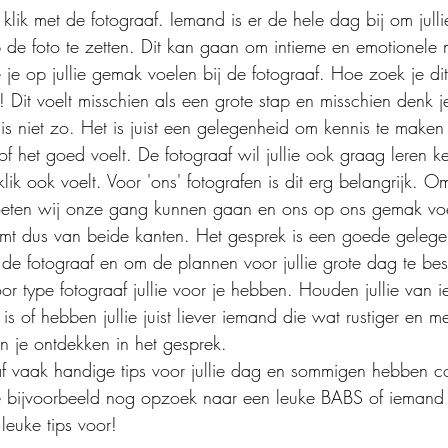
 klik met de fotograaf. Iemand is er de hele dag bij om jullie
p de foto te zetten. Dit kan gaan om intieme en emotionel
ie je op jullie gemak voelen bij de fotograaf. Hoe zoek je dit
 Dit voelt misschien als een grote stap en misschien denk j
 is niet zo. Het is juist een gelegenheid om kennis te maken
 of het goed voelt. De fotograaf wil jullie ook graag leren 
 klik ook voelt. Voor 'ons' fotografen is dit erg belangrijk. 
moeten wij onze gang kunnen gaan en ons op ons gemak voel
komt dus van beide kanten. Het gesprek is een goede geleg
de fotograaf en om de plannen voor jullie grote dag te be
or type fotograaf jullie voor je hebben. Houden jullie van 
s of hebben jullie juist liever iemand die wat rustiger en m
n je ontdekken in het gesprek. 
f vaak handige tips voor jullie dag en sommigen hebben c
llie bijvoorbeeld nog opzoek naar een leuke BABS of iemand
leuke tips voor!