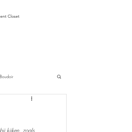
ient Closet
Boudoir
ij kijken, zoals 