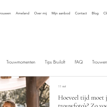
rouwen
Ameland
Over mij
Mijn aanbod
Contact
Blog
Cl
Trouwmomenten
Tips Bruiloft
FAQ
Trouwe
11 mrt
Hoeveel tijd moet 
trouwfoto’s? Zo vo