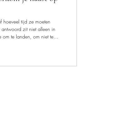
f hoeveel tijd ze moeten
 antwoord zit niet alleen in
e om te landen, om niet te
e beleven. In deze blog lees
ttig is voor een first look,
t samen, en waarom een
hil maakt op je trouwdag.