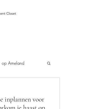
ient Closet
n op Ameland
je inplannen voor
orkom je haast op