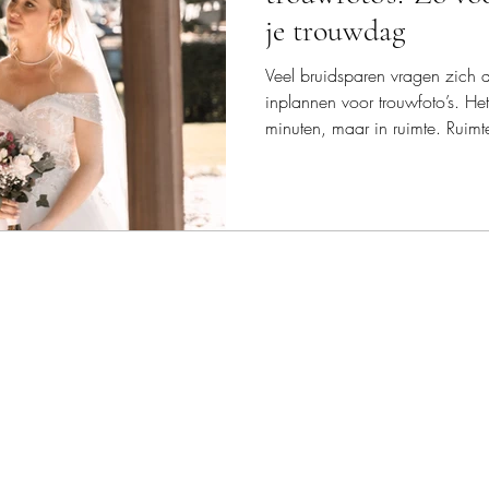
je trouwdag
Veel bruidsparen vragen zich a
inplannen voor trouwfoto’s. Het
minuten, maar in ruimte. Ruimt
haasten en om momenten echt t
je hoeveel tijd in de praktijk pre
familiefoto’s en een fotoshoo
ontspannen planning het versc