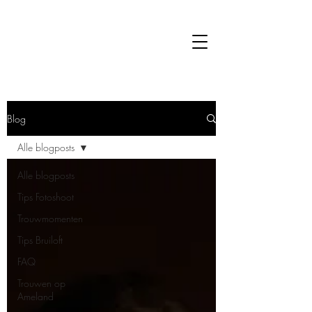
Blog
Alle blogposts
Alle blogposts
Tips Fotoshoot
Trouwmomenten
Tips Bruiloft
FAQ
Trouwen op
Ameland