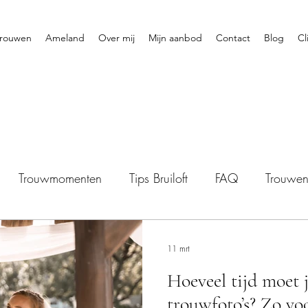
rouwen
Ameland
Over mij
Mijn aanbod
Contact
Blog
Cl
Trouwmomenten
Tips Bruiloft
FAQ
Trouwe
11 mrt
Hoeveel tijd moet 
trouwfoto’s? Zo vo