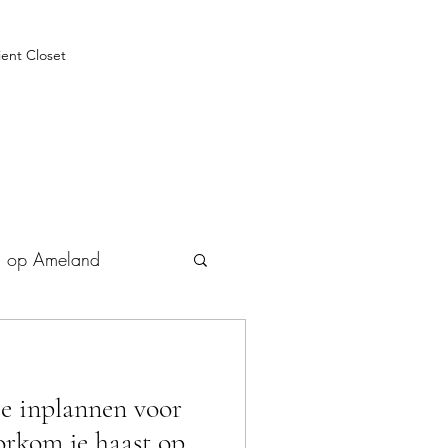
ient Closet
n op Ameland
je inplannen voor
orkom je haast op