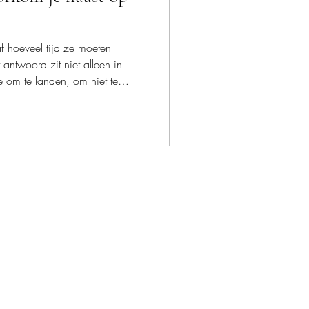
f hoeveel tijd ze moeten
 antwoord zit niet alleen in
e om te landen, om niet te
e beleven. In deze blog lees
ttig is voor een first look,
t samen, en waarom een
hil maakt op je trouwdag.