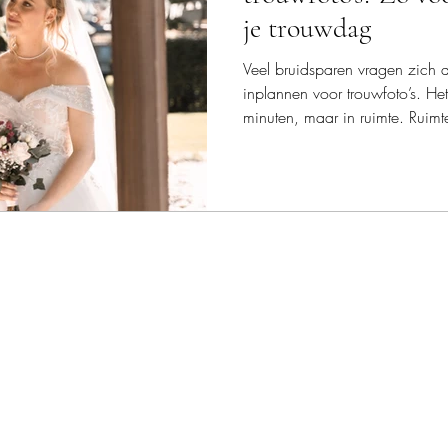
je trouwdag
Veel bruidsparen vragen zich a
inplannen voor trouwfoto’s. Het
minuten, maar in ruimte. Ruimt
haasten en om momenten echt t
je hoeveel tijd in de praktijk pre
familiefoto’s en een fotoshoo
ontspannen planning het versc