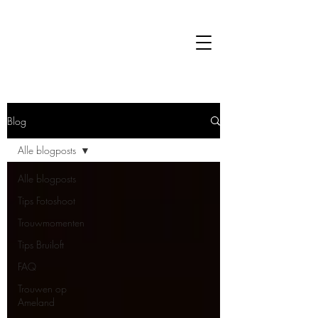
Blog
Alle blogposts
Alle blogposts
Tips Fotoshoot
Trouwmomenten
Tips Bruiloft
FAQ
Trouwen op
Ameland