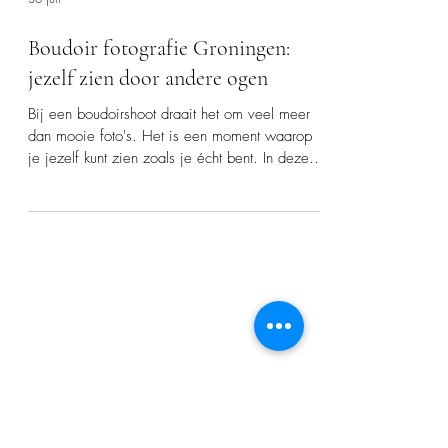
30 jun
Boudoir fotografie Groningen:
jezelf zien door andere ogen
Bij een boudoirshoot draait het om veel meer
dan mooie foto's. Het is een moment waarop
je jezelf kunt zien zoals je écht bent. In deze
blog vertel ik waarom je geen ervaring, perfect
lichaam of zelfvertrouwen nodig hebt om een
boudoirshoot te doen. Ook geef ik antwoord op
veelgestelde vragen over poseren, kleding en
waarom zoveel vrouwen achteraf met een heel
ander gevoel naar zichzelf kijken.