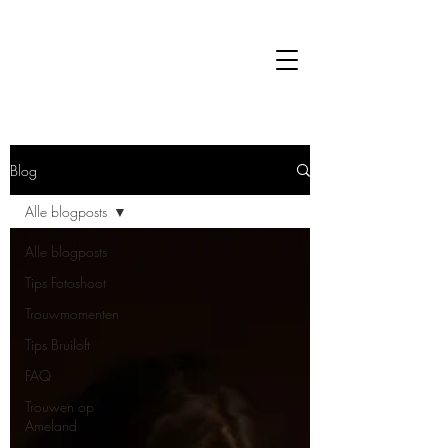
Blog
Alle blogposts
Alle blogposts
Tips Fotoshoot
Trouwmomenten
Tips Bruiloft
FAQ
Trouwen op
Ameland