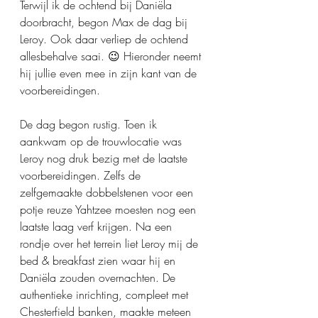
Terwijl ik de ochtend bij Daniëla 
doorbracht, begon Max de dag bij 
Leroy. Ook daar verliep de ochtend 
allesbehalve saai. 😉 Hieronder neemt 
hij jullie even mee in zijn kant van de 
voorbereidingen.
De dag begon rustig. Toen ik 
aankwam op de trouwlocatie was 
Leroy nog druk bezig met de laatste 
voorbereidingen. Zelfs de 
zelfgemaakte dobbelstenen voor een 
potje reuze Yahtzee moesten nog een 
laatste laag verf 
krijgen.
 Na
 een 
rondje over het terrein liet Leroy mij de 
bed & breakfast zien waar hij en 
Daniëla zouden overnachten. De 
authentieke inrichting, compleet met 
Chesterfield banken, maakte meteen 