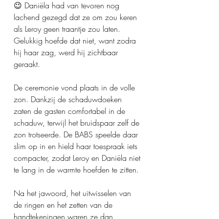
😉 Daniëla had van tevoren nog 
lachend gezegd dat ze om zou keren 
als Leroy geen traantje zou laten. 
Gelukkig hoefde dat niet, want zodra 
hij haar zag, werd hij zichtbaar 
geraakt.
De ceremonie vond plaats in de volle 
zon. Dankzij de schaduwdoeken 
zaten de gasten comfortabel in de 
schaduw, terwijl het bruidspaar zelf de 
zon trotseerde. De BABS speelde daar 
slim op in en hield haar toespraak iets 
compacter, zodat Leroy en Daniëla niet 
te lang in de warmte hoefden te zitten.
Na het jawoord, het uitwisselen van 
de ringen en het zetten van de 
handtekeningen waren ze dan 