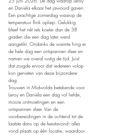
25 juni 2026. De dag waarop Leroy 
en Daniëla elkaar het jawoord gaven. 
Een prachtige zomerdag waarop de 
temperatuur flink opliep. Gelukkig 
bleef het nét iets koeler dan de 38 
graden die een dag later werd 
aangetikt. Ondanks de warmte hing er 
de hele dag een ontspannen sfeer en 
namen we overal rustig de tijd. Juist 
dat zorgde ervoor dat iedereen volop 
kon genieten van deze bijzondere 
dag.
Trouwen in Midwolda betekende voor 
Leroy en Daniëla een dag vol liefde, 
mooie ontmoetingen en een 
ontspannen sfeer. Van de 
voorbereidingen in de ochtend tot de 
laatste dans op de feestavond: alles 
vond plaats op één locatie, waardoor 