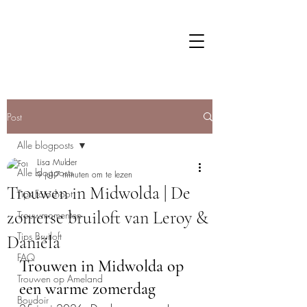
Post
Alle blogposts
Lisa Mulder
Alle blogposts
9 jul
7 minuten om te lezen
Trouwen in Midwolda | De
Tips Fotoshoot
zomerse bruiloft van Leroy &
Trouwmomenten
Tips Bruiloft
Daniëla
FAQ
Trouwen in Midwolda op 
Trouwen op Ameland
een warme zomerdag
Boudoir