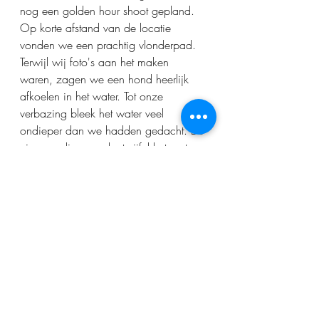
nog een golden hour shoot gepland. 
Op korte afstand van de locatie 
vonden we een prachtig vlonderpad. 
Terwijl wij foto's aan het maken 
waren, zagen we een hond heerlijk 
afkoelen in het water. Tot onze 
verbazing bleek het water veel 
ondieper dan we hadden gedacht. De 
eigenaar liep zonder twijfel het water 
in en het kwam nog niet eens tot zijn 
knieën. Juist tijdens dit rustige moment 
ontstonden misschien wel mijn 
favoriete foto's van de dag. Even geen 
planning, geen gasten om je heen, 
maar alleen Leroy en Daniëla die 
samen konden genieten van een paar 
minuten rust.
Toen we terugliepen naar de auto, 